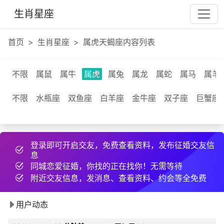
67***
22 天前
互加了QQ
生肖星座
表***
24 天前
互加了QQ
带***
44 分钟前
分享约会经验
首页
生肖星座
属虎天蝎座内容列表
许***
13 小时前
约好线下见面
天***
23 小时前
发布了cpdd信息
不限
属鼠
属牛
属虎
属兔
属龙
属蛇
属马
属羊
用***
刚刚
分享约会经验
b***
19 小时前
发布了cpdd信息
不限
水瓶座
双鱼座
白羊座
金牛座
双子座
巨蟹座
81***
5 小时前
约好线下见面
么***
12 分钟前
和2为同城异性搭讪
登录即可开启交友，免费查看资料，发布征婚交友信
想***
22 小时前
发布了征婚帖子
息
x***
8 小时前
发布了征婚帖子
同城恋爱征婚，你找的正在找你！无需等待
例***
10 分钟前
发布了cpdd信息
附近交友信息，发消息、查看资料、约会等全免费
11***
22 小时前
分享约会经验
用户动态
1t***
24 分钟前
互加了微信