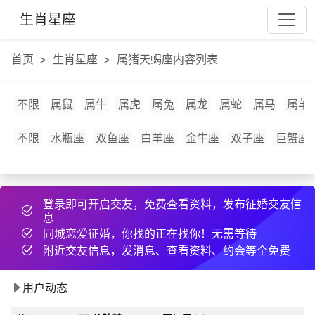
85***
1 小时前
互加了QQ
生肖星座
38***
2 小时前
互加了QQ
95***
23 天前
和2为同城异性搭讪
首页
生肖星座
属猪天蝎座内容列表
l***
53 分钟前
发布了cpdd信息
或***
31 分钟前
发布了征婚帖子
不限
属鼠
属牛
属虎
属兔
属龙
属蛇
属马
属羊
f***
17 天前
互加了微信
53***
8 天前
互加了QQ
不限
水瓶座
双鱼座
白羊座
金牛座
双子座
巨蟹座
队***
17 分钟前
发布了cpdd信息
作***
7 分钟前
互加了微信
登录即可开启交友，免费查看资料，发布征婚交友信
75***
11 分钟前
约好线下见面
息
g***
9 天前
约好线下见面
同城恋爱征婚，你找的正在找你！无需等待
过***
4 分钟前
和2为同城异性搭讪
附近交友信息，发消息、查看资料、约会等全免费
r***
刚刚
互加了微信
用户动态
用***
7 分钟前
和2为同城异性搭讪