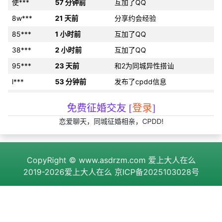
使***
57 分钟前
互加了QQ
8w***
21 天前
分享约会经验
85***
1 小时前
互加了QQ
38***
2 小时前
互加了QQ
95***
23 天前
和2为同城异性搭讪
l***
53 分钟前
发布了cpdd信息
或***
31 分钟前
发布了征婚帖子
免费征婚交友 [
登录
]
f***
17 天前
互加了微信
恋爱聊天，同城征婚相亲，CPDD!
53***
8 天前
互加了QQ
队***
17 分钟前
发布了cpdd信息
作***
7 分钟前
互加了微信
CopyRight ©
www.asdrzm.com
爱上大人在么
2019-2026爱上大人在么
京ICP备2025103028号
75***
11 分钟前
约好线下见面
g***
9 天前
约好线下见面
过***
4 分钟前
和2为同城异性搭讪