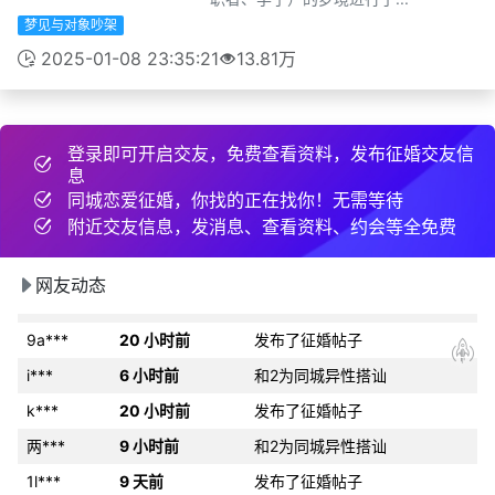
色***
59 分钟前
互加了QQ
梦见与对象吵架
改***
15 天前
发布了征婚帖子
2025-01-08 23:35:21
13.81万
1u***
20 天前
和2为同城异性搭讪
门***
22 天前
互加了微信
登录即可开启交友，免费查看资料，发布征婚交友信
9s***
刚刚
互加了QQ
息
压***
16 天前
互加了微信
同城恋爱征婚，你找的正在找你！无需等待
附近交友信息，发消息、查看资料、约会等全免费
68***
12 小时前
约好线下见面
治***
46 分钟前
发布了征婚帖子
网友动态
w***
9 小时前
和2为同城异性搭讪
9a***
20 小时前
发布了征婚帖子
i***
6 小时前
和2为同城异性搭讪
k***
20 小时前
发布了征婚帖子
两***
9 小时前
和2为同城异性搭讪
1l***
9 天前
发布了征婚帖子