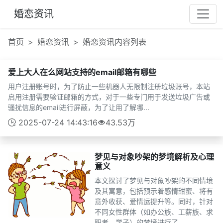
婚恋资讯
9s***
刚刚
互加了QQ
首页
婚恋资讯
婚恋资讯内容列表
压***
16 天前
互加了微信
爱上大人在么网站支持的email邮箱有哪些
68***
12 小时前
约好线下见面
用户注册账号时，为了防止一些机器人无限制注册垃圾账号，本站
治***
46 分钟前
发布了征婚帖子
启用注册需要验证邮箱的方式，对于一些专门用于发送垃圾广告或
w***
9 小时前
和2为同城异性搭讪
骚扰信息的email进行屏蔽，为了让用了解哪...
9a***
20 小时前
发布了征婚帖子
2025-07-24 14:43:16
43.53万
i***
6 小时前
和2为同城异性搭讪
k***
20 小时前
发布了征婚帖子
梦见与对象吵架的梦境解析及心理
意义
两***
9 小时前
和2为同城异性搭讪
本文探讨了梦见与对象吵架的不同情境
1l***
9 天前
发布了征婚帖子
及其寓意，包括预示着感情甜蜜、将有
会***
28 天前
发布了征婚帖子
意外收获、爱情运提升等。同时，针对
不同女性群体（如办公族、工薪族、求
7r***
29 天前
发布了征婚帖子
职者、学子）的梦境进行了...