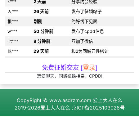
k***
2 天前
分享约会经验
入***
26 天前
发布了征婚帖子
根***
刚刚
约好线下见面
w***
50 分钟前
发布了cpdd信息
七***
8 分钟前
互加了微信
以***
29 天前
和2为同城异性搭讪
n***
31 分钟前
发布了征婚帖子
免费征婚交友 [
登录
]
r***
4 小时前
和2为同城异性搭讪
恋爱聊天，同城征婚相亲，CPDD!
34***
刚刚
互加了QQ
31***
刚刚
互加了微信
CopyRight ©
www.asdrzm.com
爱上大人在么
11***
25 天前
分享约会经验
2019-2026爱上大人在么
京ICP备2025103028号
6g***
18 天前
互加了微信
手***
刚刚
发布了cpdd信息
任***
9 分钟前
发布了征婚帖子