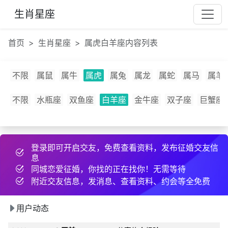
根***
刚刚
约好线下见面
生肖星座
w***
50 分钟前
发布了cpdd信息
七***
8 分钟前
互加了微信
首页
生肖星座
属虎白羊座内容列表
以***
29 天前
和2为同城异性搭讪
n***
31 分钟前
发布了征婚帖子
不限
属鼠
属牛
属虎
属兔
属龙
属蛇
属马
属羊
r***
4 小时前
和2为同城异性搭讪
34***
刚刚
互加了QQ
不限
水瓶座
双鱼座
白羊座
金牛座
双子座
巨蟹座
31***
刚刚
互加了微信
11***
25 天前
分享约会经验
登录即可开启交友，免费查看资料，发布征婚交友信
6g***
18 天前
互加了微信
息
手***
刚刚
发布了cpdd信息
同城恋爱征婚，你找的正在找你！无需等待
任***
9 分钟前
发布了征婚帖子
附近交友信息，发消息、查看资料、约会等全免费
33***
22 天前
和2为同城异性搭讪
用户动态
行***
36 分钟前
分享约会经验