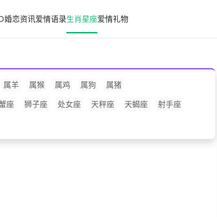
D
婚恋资讯
爱情语录
生肖星座
爱情礼物
属羊
属猴
属鸡
属狗
属猪
蟹座
狮子座
处女座
天秤座
天蝎座
射手座