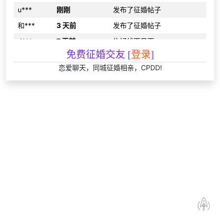
u***
刚刚
发布了征婚帖子
和***
3 天前
发布了征婚帖子
d***
7 天前
约好线下见面
免费征婚交友 [
登录
]
b***
28 天前
互加了QQ
恋爱聊天，同城征婚相亲，CPDD!
48***
12 小时前
约好线下见面
程***
29 分钟前
分享约会经验
6n***
27 天前
发布了征婚帖子
c***
14 天前
和2为同城异性搭讪
56***
21 小时前
互加了QQ
51***
2 小时前
互加了QQ
在***
28 天前
约好线下见面
当***
22 天前
发布了cpdd信息
地***
3 小时前
发布了cpdd信息
相***
8 小时前
发布了征婚帖子