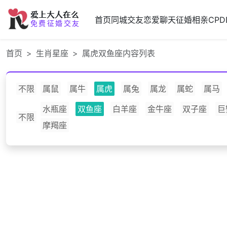
爱上大人在么
首页
同城交友
恋爱聊天
征婚相亲
CPD
免费征婚交友
首页
生肖星座
属虎双鱼座内容列表
不限
属鼠
属牛
属虎
属兔
属龙
属蛇
属马
水瓶座
双鱼座
白羊座
金牛座
双子座
巨
不限
摩羯座