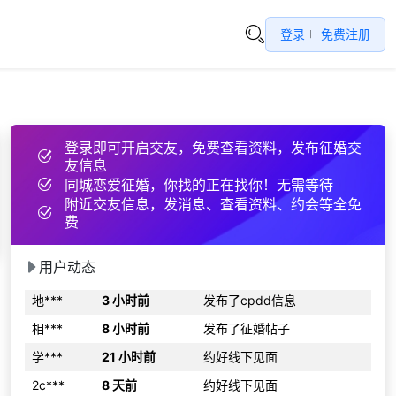
d***
7 天前
约好线下见面
登录
免费注册

b***
28 天前
互加了QQ
48***
12 小时前
约好线下见面
程***
29 分钟前
分享约会经验
6n***
27 天前
发布了征婚帖子
登录即可开启交友，免费查看资料，发布征婚交
c***
14 天前
和2为同城异性搭讪
友信息
56***
21 小时前
互加了QQ
同城恋爱征婚，你找的正在找你！无需等待
附近交友信息，发消息、查看资料、约会等全免
51***
2 小时前
互加了QQ
费
在***
28 天前
约好线下见面
当***
22 天前
发布了cpdd信息
用户动态
地***
3 小时前
发布了cpdd信息
相***
8 小时前
发布了征婚帖子
学***
21 小时前
约好线下见面
2c***
8 天前
约好线下见面