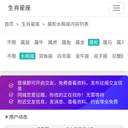
63***
17 小时前
发布了cpdd信息
生肖星座
35***
14 分钟前
发布了cpdd信息
25***
25 天前
发布了cpdd信息
首页
生肖星座
属蛇水瓶座内容列表
d***
21 小时前
互加了微信
7i***
37 分钟前
互加了QQ
不限
属鼠
属牛
属虎
属兔
属龙
属蛇
属马
属羊
k***
10 小时前
发布了cpdd信息
不限
水瓶座
双鱼座
白羊座
金牛座
双子座
巨蟹座
g***
15 小时前
约好线下见面
变***
16 分钟前
和2为同城异性搭讪
***
50 分钟前
和2为同城异性搭讪
登录即可开启交友，免费查看资料，发布征婚交友信
3h***
刚刚
互加了QQ
息
y***
40 分钟前
发布了cpdd信息
同城恋爱征婚，你找的正在找你！无需等待
附近交友信息，发消息、查看资料、约会等全免费
q***
刚刚
和2为同城异性搭讪
i***
28 天前
发布了征婚帖子
用户动态
4i***
刚刚
互加了QQ