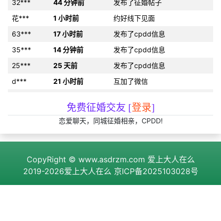
32***
44 分钟前
发布了征婚帖子
花***
1 小时前
约好线下见面
63***
17 小时前
发布了cpdd信息
35***
14 分钟前
发布了cpdd信息
25***
25 天前
发布了cpdd信息
d***
21 小时前
互加了微信
7i***
37 分钟前
互加了QQ
免费征婚交友 [
登录
]
k***
10 小时前
发布了cpdd信息
恋爱聊天，同城征婚相亲，CPDD!
g***
15 小时前
约好线下见面
变***
16 分钟前
和2为同城异性搭讪
CopyRight ©
www.asdrzm.com
爱上大人在么
***
50 分钟前
和2为同城异性搭讪
2019-2026爱上大人在么
京ICP备2025103028号
3h***
刚刚
互加了QQ
y***
40 分钟前
发布了cpdd信息
q***
刚刚
和2为同城异性搭讪