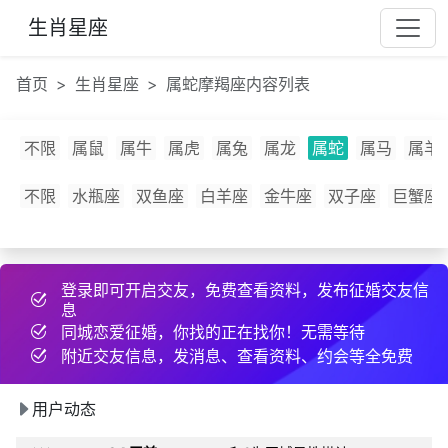
数***
9 小时前
发布了征婚帖子
生肖星座
45***
20 天前
发布了cpdd信息
西***
10 天前
发布了cpdd信息
首页
生肖星座
属蛇摩羯座内容列表
e***
刚刚
互加了微信
f***
12 小时前
约好线下见面
不限
属鼠
属牛
属虎
属兔
属龙
属蛇
属马
属羊
口***
6 分钟前
约好线下见面
17***
22 小时前
和2为同城异性搭讪
不限
水瓶座
双鱼座
白羊座
金牛座
双子座
巨蟹座
别***
16 天前
约好线下见面
l***
23 小时前
约好线下见面
登录即可开启交友，免费查看资料，发布征婚交友信
i***
11 天前
发布了cpdd信息
息
93***
2 小时前
分享约会经验
同城恋爱征婚，你找的正在找你！无需等待
97***
2 天前
分享约会经验
附近交友信息，发消息、查看资料、约会等全免费
17***
7 小时前
互加了QQ
用户动态
53***
23 小时前
约好线下见面