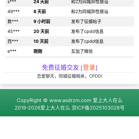
s***
24 天前
和2为同城异性搭讪
49***
8 天前
和2为同城异性搭讪
数***
9 小时前
发布了征婚帖子
45***
20 天前
发布了cpdd信息
西***
10 天前
发布了cpdd信息
e***
刚刚
互加了微信
f***
12 小时前
约好线下见面
免费征婚交友 [
登录
]
口***
6 分钟前
约好线下见面
恋爱聊天，同城征婚相亲，CPDD!
17***
22 小时前
和2为同城异性搭讪
别***
16 天前
约好线下见面
CopyRight ©
www.asdrzm.com
爱上大人在么
l***
23 小时前
约好线下见面
2019-2026爱上大人在么
京ICP备2025103028号
i***
11 天前
发布了cpdd信息
93***
2 小时前
分享约会经验
97***
2 天前
分享约会经验