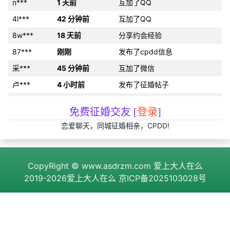
n***
1 天前
互加了QQ
4l***
42 分钟前
互加了QQ
8w***
18 天前
分享约会经验
87***
刚刚
发布了cpdd信息
采***
45 分钟前
互加了微信
卢***
4 小时前
发布了征婚帖子
22***
9 小时前
互加了QQ
免费征婚交友 [
登录
]
41***
7 天前
发布了征婚帖子
恋爱聊天，同城征婚相亲，CPDD!
9y***
15 小时前
约好线下见面
场***
21 分钟前
发布了征婚帖子
CopyRight ©
www.asdrzm.com
爱上大人在么
r***
42 分钟前
和2为同城异性搭讪
2019-2026爱上大人在么
京ICP备2025103028号
规***
56 分钟前
互加了微信
n***
5 小时前
互加了微信
n***
6 天前
约好线下见面