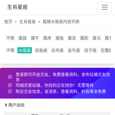
8w***
18 天前
分享约会经验
生肖星座
87***
刚刚
发布了cpdd信息
采***
45 分钟前
互加了微信
首页
生肖星座
属猪水瓶座内容列表
卢***
4 小时前
发布了征婚帖子
22***
9 小时前
互加了QQ
不限
属鼠
属牛
属虎
属兔
属龙
属蛇
属马
属羊
41***
7 天前
发布了征婚帖子
9y***
15 小时前
约好线下见面
不限
水瓶座
双鱼座
白羊座
金牛座
双子座
巨蟹座
场***
21 分钟前
发布了征婚帖子
r***
42 分钟前
和2为同城异性搭讪
登录即可开启交友，免费查看资料，发布征婚交友信
规***
56 分钟前
互加了微信
息
n***
5 小时前
互加了微信
同城恋爱征婚，你找的正在找你！无需等待
n***
6 天前
约好线下见面
附近交友信息，发消息、查看资料、约会等全免费
1g***
11 小时前
分享约会经验
用户动态
l***
42 分钟前
互加了微信