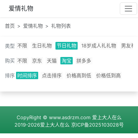
爱情礼物
首页
爱情礼物
礼物列表
不限
生日礼物
节日礼物
18岁成人礼礼物
男友礼
类型
购买
不限
京东
天猫
淘宝
拼多多
排序
时间排序
点击排序
价格高到低
价格低到高
CopyRight ©
www.asdrzm.com
爱上大人在么
2019-2026爱上大人在么
京ICP备2025103028号