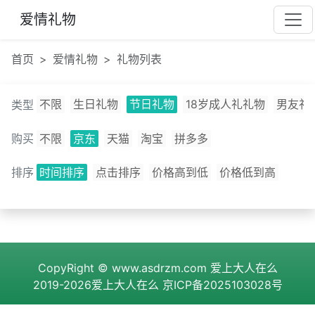
爱情礼物
首页
爱情礼物
礼物列表
不限
生日礼物
节日礼物
18岁成人礼礼物
男友礼
类型
购买
不限
京东
天猫
淘宝
拼多多
排序
时间排序
点击排序
价格高到低
价格低到高
CopyRight ©
www.asdrzm.com
爱上大人在么
2019-2026爱上大人在么
京ICP备2025103028号