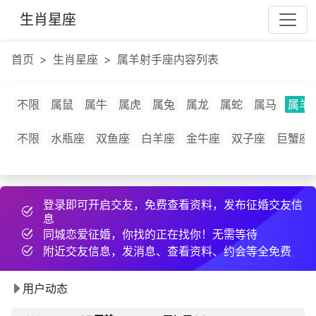
p***
27 天前
和2为同城异性搭讪
生肖星座
打***
21 小时前
约好线下见面
u***
16 天前
发布了征婚帖子
首页
生肖星座
属羊射手座内容列表
a***
16 小时前
互加了QQ
开***
刚刚
分享约会经验
不限
属鼠
属牛
属虎
属兔
属龙
属蛇
属马
属羊
5y***
9 小时前
分享约会经验
95***
3 小时前
分享约会经验
不限
水瓶座
双鱼座
白羊座
金牛座
双子座
巨蟹座
5k***
17 小时前
约好线下见面
6m***
21 天前
和2为同城异性搭讪
登录即可开启交友，免费查看资料，发布征婚交友信
51***
刚刚
发布了cpdd信息
息
r***
1 天前
互加了微信
同城恋爱征婚，你找的正在找你！无需等待
次***
1 小时前
发布了cpdd信息
附近交友信息，发消息、查看资料、约会等全免费
在***
21 天前
互加了QQ
用户动态
96***
22 天前
发布了征婚帖子