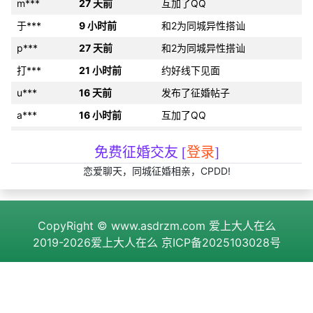
m***
27 天前
互加了QQ
于***
9 小时前
和2为同城异性搭讪
p***
27 天前
和2为同城异性搭讪
打***
21 小时前
约好线下见面
u***
16 天前
发布了征婚帖子
a***
16 小时前
互加了QQ
开***
刚刚
分享约会经验
免费征婚交友 [
登录
]
5y***
9 小时前
分享约会经验
恋爱聊天，同城征婚相亲，CPDD!
95***
3 小时前
分享约会经验
5k***
17 小时前
约好线下见面
CopyRight ©
www.asdrzm.com
爱上大人在么
6m***
21 天前
和2为同城异性搭讪
2019-2026爱上大人在么
京ICP备2025103028号
51***
刚刚
发布了cpdd信息
r***
1 天前
互加了微信
次***
1 小时前
发布了cpdd信息