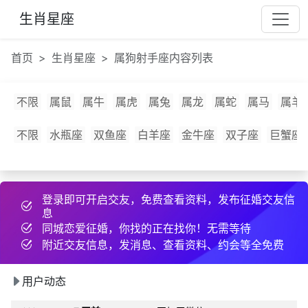
以***
10 小时前
约好线下见面
生肖星座
蔡***
25 天前
互加了微信
f***
16 小时前
和2为同城异性搭讪
首页
生肖星座
属狗射手座内容列表
1j***
23 天前
和2为同城异性搭讪
l***
8 小时前
发布了cpdd信息
不限
属鼠
属牛
属虎
属兔
属龙
属蛇
属马
属羊
化***
21 小时前
发布了征婚帖子
济***
21 天前
发布了cpdd信息
不限
水瓶座
双鱼座
白羊座
金牛座
双子座
巨蟹座
6u***
16 小时前
互加了微信
p***
4 小时前
约好线下见面
登录即可开启交友，免费查看资料，发布征婚交友信
c***
刚刚
和2为同城异性搭讪
息
13***
17 天前
分享约会经验
同城恋爱征婚，你找的正在找你！无需等待
4k***
3 小时前
互加了微信
附近交友信息，发消息、查看资料、约会等全免费
47***
1 小时前
互加了微信
用户动态
又***
8 小时前
和2为同城异性搭讪