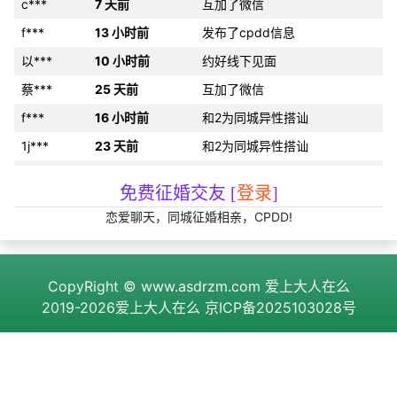
c***
7 天前
互加了微信
f***
13 小时前
发布了cpdd信息
以***
10 小时前
约好线下见面
蔡***
25 天前
互加了微信
f***
16 小时前
和2为同城异性搭讪
1j***
23 天前
和2为同城异性搭讪
l***
8 小时前
发布了cpdd信息
免费征婚交友 [
登录
]
化***
21 小时前
发布了征婚帖子
恋爱聊天，同城征婚相亲，CPDD!
济***
21 天前
发布了cpdd信息
6u***
16 小时前
互加了微信
CopyRight ©
www.asdrzm.com
爱上大人在么
p***
4 小时前
约好线下见面
2019-2026爱上大人在么
京ICP备2025103028号
c***
刚刚
和2为同城异性搭讪
13***
17 天前
分享约会经验
4k***
3 小时前
互加了微信