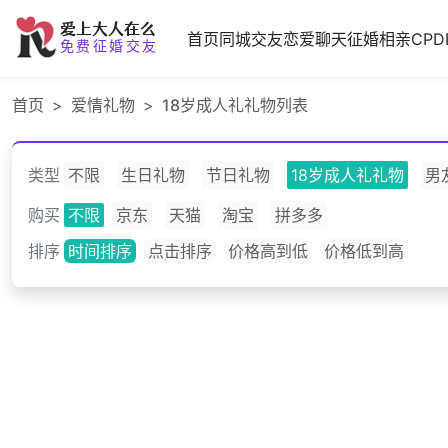
爱上大人在么
首页
同城交友
恋爱聊天
征婚相亲
CPD
免费征婚交友
首页
爱情礼物
18岁成人礼礼物列表
类型
不限
生日礼物
节日礼物
18岁成人礼礼物
男
购买
不限
京东
天猫
淘宝
拼多多
排序
时间排序
点击排序
价格高到低
价格低到高