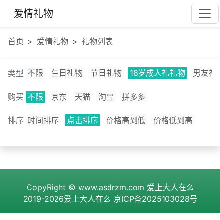
爱情礼物
首页
爱情礼物
礼物列表
不限
生日礼物
节日礼物
18岁成人礼礼物
男友礼
类型
购买
不限
京东
天猫
淘宝
拼多多
排序
时间排序
点击排序
价格高到低
价格低到高
CopyRight ©
www.asdrzm.com
爱上大人在么
2019-2026爱上大人在么
京ICP备2025103028号