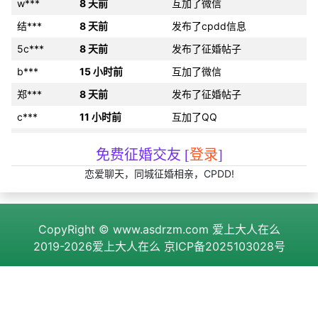
w***
8 天前
互加了微信
结***
8 天前
发布了cpdd信息
5c***
8 天前
发布了征婚帖子
b***
15 小时前
互加了微信
郑***
8 天前
发布了征婚帖子
c***
11 小时前
互加了QQ
化***
22 天前
互加了QQ
免费征婚交友 [
登录
]
v***
23 小时前
互加了微信
恋爱聊天，同城征婚相亲，CPDD!
q***
5 小时前
分享约会经验
s***
1 小时前
互加了微信
CopyRight ©
www.asdrzm.com
爱上大人在么
里***
24 天前
约好线下见面
2019-2026爱上大人在么
京ICP备2025103028号
w***
12 小时前
互加了微信
i***
2 小时前
发布了cpdd信息
术***
4 分钟前
互加了QQ