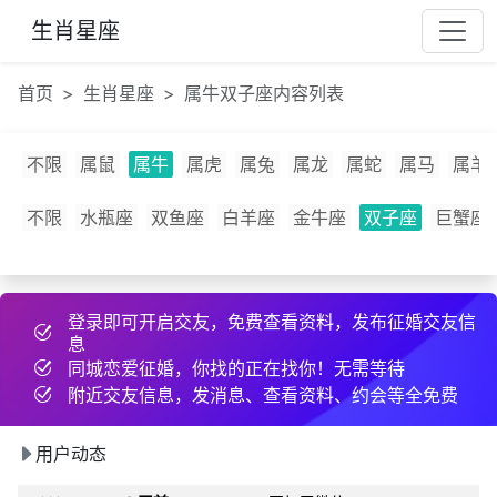
5c***
8 天前
发布了征婚帖子
生肖星座
b***
15 小时前
互加了微信
郑***
8 天前
发布了征婚帖子
首页
生肖星座
属牛双子座内容列表
c***
11 小时前
互加了QQ
化***
22 天前
互加了QQ
不限
属鼠
属牛
属虎
属兔
属龙
属蛇
属马
属羊
v***
23 小时前
互加了微信
不限
水瓶座
双鱼座
白羊座
金牛座
双子座
巨蟹座
q***
5 小时前
分享约会经验
s***
1 小时前
互加了微信
里***
24 天前
约好线下见面
登录即可开启交友，免费查看资料，发布征婚交友信
w***
12 小时前
互加了微信
息
i***
2 小时前
发布了cpdd信息
同城恋爱征婚，你找的正在找你！无需等待
附近交友信息，发消息、查看资料、约会等全免费
术***
4 分钟前
互加了QQ
b***
20 小时前
互加了QQ
用户动态
p***
29 天前
发布了cpdd信息