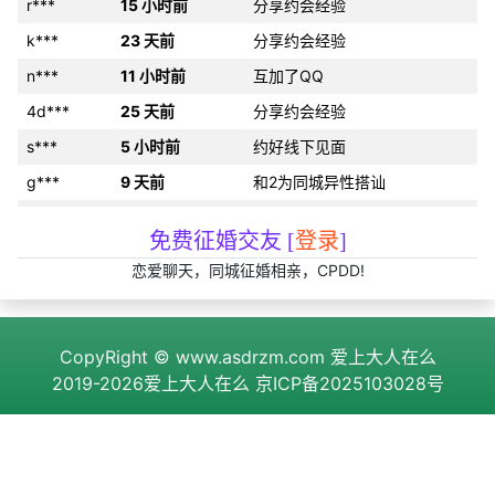
r***
15 小时前
分享约会经验
k***
23 天前
分享约会经验
n***
11 小时前
互加了QQ
4d***
25 天前
分享约会经验
s***
5 小时前
约好线下见面
g***
9 天前
和2为同城异性搭讪
j***
11 小时前
发布了征婚帖子
免费征婚交友 [
登录
]
i***
15 天前
约好线下见面
恋爱聊天，同城征婚相亲，CPDD!
a***
18 天前
和2为同城异性搭讪
期***
1 天前
互加了QQ
CopyRight ©
www.asdrzm.com
爱上大人在么
论***
刚刚
约好线下见面
2019-2026爱上大人在么
京ICP备2025103028号
5e***
3 天前
分享约会经验
j***
2 小时前
发布了cpdd信息
3l***
16 小时前
发布了cpdd信息