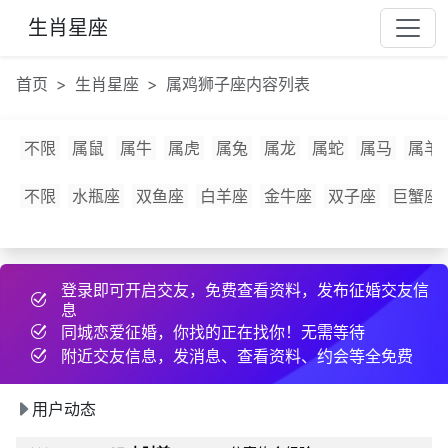
n***
11 小时前
互加了QQ
生肖星座
4d***
25 天前
分享约会经验
s***
5 小时前
约好线下见面
首页
生肖星座
属鸡狮子座内容列表
g***
9 天前
和2为同城异性搭讪
j***
11 小时前
发布了征婚帖子
不限
属鼠
属牛
属虎
属兔
属龙
属蛇
属马
属羊
i***
15 天前
约好线下见面
a***
18 天前
和2为同城异性搭讪
不限
水瓶座
双鱼座
白羊座
金牛座
双子座
巨蟹座
期***
1 天前
互加了QQ
论***
刚刚
约好线下见面
登录即可开启交友，免费查看资料，发布征婚交友信
5e***
3 天前
分享约会经验
息
j***
2 小时前
发布了cpdd信息
同城恋爱征婚，你找的正在找你！无需等待
3l***
16 小时前
发布了cpdd信息
附近交友信息，发消息、查看资料、约会等全免费
队***
10 小时前
发布了cpdd信息
用户动态
p***
16 天前
和2为同城异性搭讪