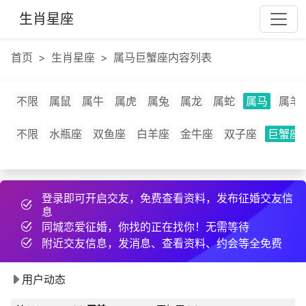
q***
2 小时前
发布了征婚帖子
生肖星座
见***
51 分钟前
和2为同城异性搭讪
v***
2 小时前
互加了微信
首页
生肖星座
属马巨蟹座内容列表
g***
15 小时前
互加了微信
利***
28 天前
分享约会经验
不限
属鼠
属牛
属虎
属兔
属龙
属蛇
属马
属羊
w***
23 小时前
约好线下见面
k***
23 分钟前
发布了cpdd信息
不限
水瓶座
双鱼座
白羊座
金牛座
双子座
巨蟹座
真***
7 分钟前
互加了微信
h***
9 天前
发布了征婚帖子
登录即可开启交友，免费查看资料，发布征婚交友信
吕***
20 小时前
发布了cpdd信息
息
其***
1 天前
互加了微信
同城恋爱征婚，你找的正在找你！无需等待
h***
30 分钟前
互加了QQ
附近交友信息，发消息、查看资料、约会等全免费
u***
12 天前
分享约会经验
用户动态
外***
21 小时前
分享约会经验