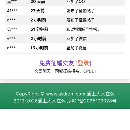
流***
20 天前
互加了QQ
41***
27 天前
发布了征婚帖子
q***
2 小时前
发布了征婚帖子
见***
51 分钟前
和2为同城异性搭讪
v***
2 小时前
互加了微信
g***
15 小时前
互加了微信
利***
28 天前
分享约会经验
免费征婚交友 [
登录
]
w***
23 小时前
约好线下见面
恋爱聊天，同城征婚相亲，CPDD!
k***
23 分钟前
发布了cpdd信息
真***
7 分钟前
互加了微信
CopyRight ©
www.asdrzm.com
爱上大人在么
h***
9 天前
发布了征婚帖子
2019-2026爱上大人在么
京ICP备2025103028号
吕***
20 小时前
发布了cpdd信息
其***
1 天前
互加了微信
h***
30 分钟前
互加了QQ